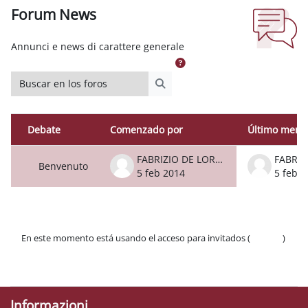
Forum News
Requisitos de finalización
Annunci e news di carattere generale
Buscar en los foros
Buscar en los foros
Debate
Comenzado por
Último mens
Estado
Mostrando 1 de 1 discusiones
FABRIZIO DE LORENZO
Benvenuto
5 feb 2014
5 feb 2
En este momento está usando el acceso para invitados (
Acceder
)
Políticas
Descargar la app para dispositivos móviles
Informazioni