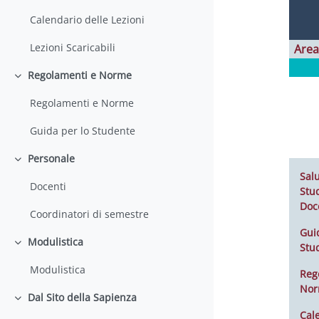
Calendario delle Lezioni
Lezioni Scaricabili
Area
Regolamenti e Norme
Minimizza
Regolamenti e Norme
Guida per lo Studente
Personale
Minimizza
Salu
Docenti
Stud
Doc
Coordinatori di semestre
Gui
Modulistica
Stu
Minimizza
Modulistica
Reg
No
Dal Sito della Sapienza
Minimizza
Cal