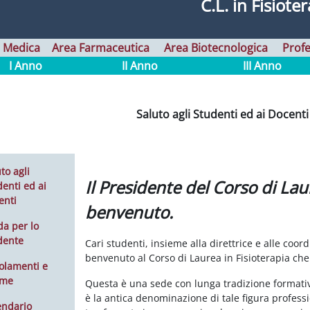
C.L. in Fisiote
 Medica
Area Farmaceutica
Area Biotecnologica
Profe
I Anno
II Anno
III Anno
Saluto agli Studenti ed ai Docenti
to agli
Il Presidente del Corso di Laur
enti ed ai
enti
benvenuto.
da per lo
dente
Cari studenti, insieme alla direttrice e alle coord
benvenuto al Corso di Laurea in Fisioterapia che
olamenti e
rme
Questa è una sede con lunga tradizione formativa;
è la antica denominazione di tale figura professio
endario