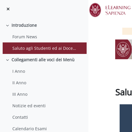
Vai al contenuto principale
Introduzione
Minimizza
Forum News
Saluto agli Studenti ed ai Docenti
Collegamenti alle voci dei Menù
Minimizza
I Anno
II Anno
Salu
III Anno
Aggregaz
Notizie ed eventi
Contatti
Calendario Esami