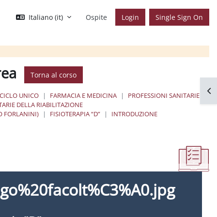
Italiano ‎(it)‎
Ospite
Login
Single Sign On
rea
Torna al corso
Apr
 CICLO UNICO
FARMACIA E MEDICINA
PROFESSIONI SANITARIE
TARIE DELLA RIABILITAZIONE
LO FORLANINI)
FISIOTERAPIA “D”
INTRODUZIONE