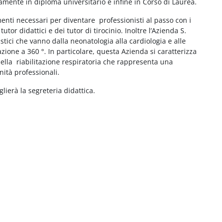
mente in diploma universitario e infine in Corso di Laurea.
umenti necessari per diventare professionisti al passo con i
tor didattici e dei tutor di tirocinio. Inoltre l’Azienda S.
istici che vanno dalla neonatologia alla cardiologia e alle
azione a 360 °. In particolare, questa Azienda si caratterizza
lla riabilitazione respiratoria che rappresenta una
ità professionali.
lierà la segreteria didattica.