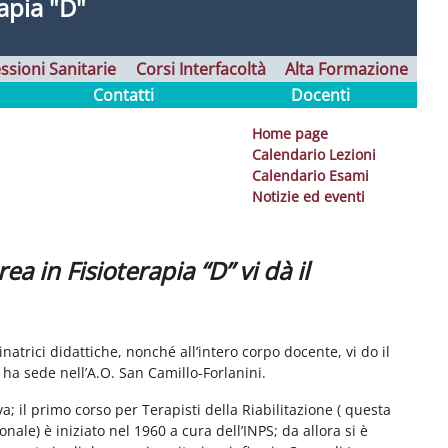
rapia "D"
ssioni Sanitarie
Corsi Interfacoltà
Alta Formazione
Contatti
Docenti
Home page
Calendario Lezioni
Calendario Esami
Notizie ed eventi
ea in Fisioterapia “D” vi dà il
inatrici didattiche, nonché all’intero corpo docente, vi do il
 ha sede nell’A.O. San Camillo-Forlanini.
 il primo corso per Terapisti della Riabilitazione ( questa
nale) è iniziato nel 1960 a cura dell’INPS; da allora si è