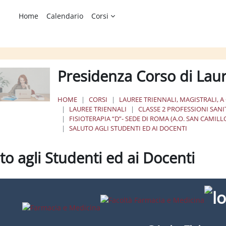
Home
Calendario
Corsi
Presidenza Corso di Lau
HOME
CORSI
LAUREE TRIENNALI, MAGISTRALI, A
LAUREE TRIENNALI
CLASSE 2 PROFESSIONI SANI
FISIOTERAPIA “D”- SEDE DI ROMA (A.O. SAN CAMIL
SALUTO AGLI STUDENTI ED AI DOCENTI
to agli Studenti ed ai Docenti
ione dei criteri