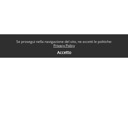
Se prosegui nella navigazione del sito, ne accetti le politiche:
Privacy Policy
Accetto
Contatti
Help desk
Sapienza Università di Roma
Piazzale Aldo Moro 5, 00185 Roma
Seguici