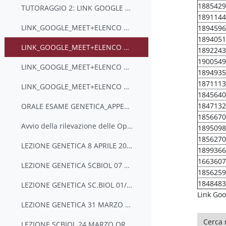
1885429
TUTORAGGIO 2: LINK GOOGLE MEET+ELENCO PARTECIPANTI (GRUPPO D) 25/05/2020 ore 11:00-13:00
1891144
LINK_GOOGLE_MEET+ELENCO PARTECIPANTI_TUTORAGGIO (GRUPPO A) 21/05/2020 ore 15:00/17:00
1894596
1894051
LINK_GOOGLE_MEET+ELENCO PARTECIPANTI_TUTORAGGIO (GRUPPO B) 21/05/2020 ore 17:15-19:15
1892243
1900549
LINK_GOOGLE_MEET+ELENCO PARTECIPANTI_TUTORAGGIO (GRUPPO C) 22/05/2020 ore 9:00-11:00
1894935
1871113
LINK_GOOGLE_MEET+ELENCO PARTECIPANTI_TUTORAGGIO (GRUPPO D) 22/05/2020 ore 11:15-13:15
1845640
1847132
ORALE ESAME GENETICA_APPELLO DEL 14 MAGGIO_2020: LINK GOOGLE MEET
1856670
Avvio della rilevazione delle Opinioni Studenti [OPIS] per gli insegnamenti del II semestre aa 2019-2020. CODICE CORSO W88PNCY5
1895098
1856270
LEZIONE GENETICA 8 APRILE 2020 SC BIOLO_LINK GOOGLE MEET
1899366
1663607
LEZIONE GENETICA SCBIOL 07 APRILE 2020_LINK GOOGLE MEET
1856259
1848483
LEZIONE GENETICA SC.BIOL 01/04/2020 link Google Meet
Link Goo
LEZIONE GENETICA 31 MARZO 2020 SC.BIOL LINK GOOGLE MEET
Cerca ne
LEZIONE SCBIOL 24 MARZO ORE 11_LINK GOOGLE MEET