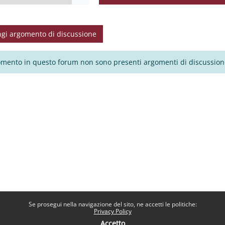
Cerca nei forum
gi argomento di discussione
mento in questo forum non sono presenti argomenti di discussion
Se prosegui nella navigazione del sito, ne accetti le politiche:
Privacy Policy
Accetto