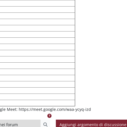
gle Meet: https://meet.google.com/waa-ycyq-izd
i forum
Aggiungi argomento di discussione