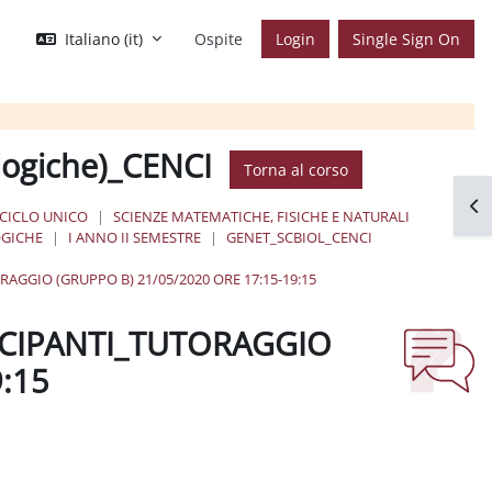
Italiano ‎(it)‎
Ospite
Login
Single Sign On
ologiche)_CENCI
Torna al corso
Apr
 CICLO UNICO
SCIENZE MATEMATICHE, FISICHE E NATURALI
OGICHE
I ANNO II SEMESTRE
GENET_SCBIOL_CENCI
GIO (GRUPPO B) 21/05/2020 ORE 17:15-19:15
CIPANTI_TUTORAGGIO
9:15