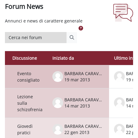
Forum News
Aggregazione dei criteri
Annunci e news di carattere generale
Cerca nei forum
Cerca nei forum
Discussione
Iniziato da
Ultimo inte
Stato
Elenco delle discussioni. Visualizzazione
Evento
BARBARA CARAVALE
19 mar 2013
19 ma
consigliato
Lezione
BARBARA CARAVALE
sulla
14 mar 2013
14 ma
schizofrenia
Giovedì
BARBARA CARAVALE
22 gen 2013
22 ge
pratici