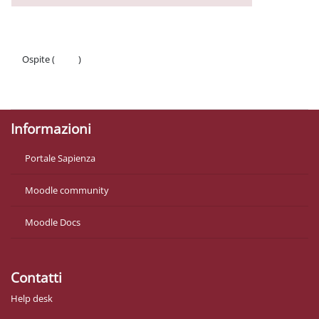
Ospite (
Login
)
Politiche
Ottieni l'app mobile
Informazioni
Portale Sapienza
Moodle community
Moodle Docs
Contatti
Help desk