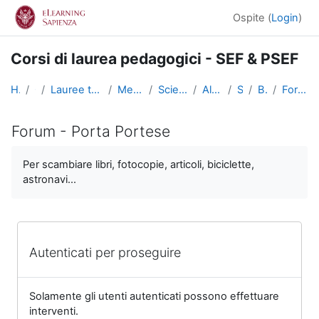
Vai al contenuto principale
Ospite (
Login
)
Corsi di laurea pedagogici - SEF & PSEF
Home
Corsi
Lauree triennali, magistrali, a ciclo unico
Medicina e Psicologia
Scienze dell'Educazione
Altri insegnamenti
SciEdu2
Benvenuti!
Forum - Porta Portese
Forum - Porta Portese
Aggregazione dei criteri
Per scambiare libri, fotocopie, articoli, biciclette,
astronavi...
Autenticati per proseguire
Solamente gli utenti autenticati possono effettuare
interventi.