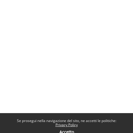
Se prosegui nella navigazione del sito, ne accetti le politiche:
Privacy Policy
Accetto