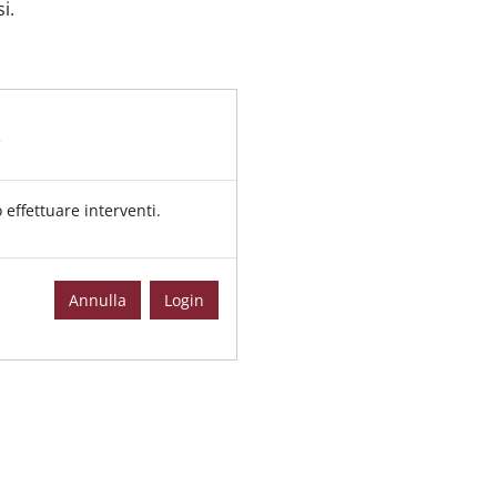
i.
effettuare interventi.
Annulla
Login