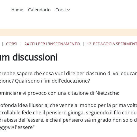
Home
Calendario
Corsi
CORSI
24 CFU PER L'INSEGNAMENTO
12. PEDAGOGIA SPERIMEN
 Pedagogia Sperimentale - 
um discussioni
ione dei criteri
erebbe sapere che cosa vuol dire per ciascuno di voi educa
zione? Quali sono i fini dell'educazione?
ominciare vi provoco con una citazione di Nietzsche:
ofonda idea illusoria, che venne al mondo per la prima volta
crollabile fede che il pensiero giunga, seguendo il filo condut
i abissi dell'essere, e che il pensiero sia in grado non solo
eggere
l'essere"