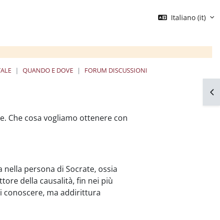
Italiano ‎(it)‎
TALE
QUANDO E DOVE
FORUM DISCUSSIONI
24cfu
Apr
re. Che cosa vogliamo ottenere con
 nella persona di Socrate, ossia
tore della causalità, fin nei più
 di conoscere, ma addirittura