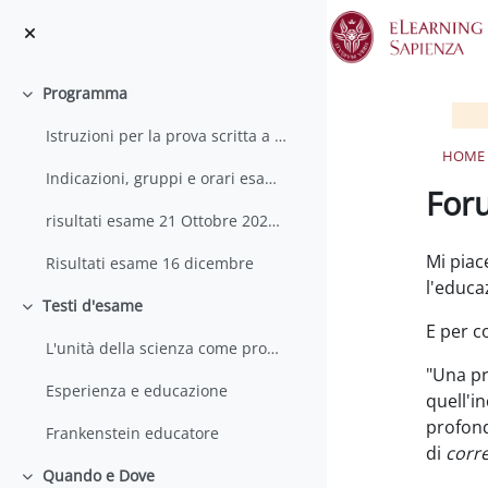
Vai al contenuto principale
Chiudi indice del corso
Programma
Minimizza
Istruzioni per la prova scritta a distanza
HOME
Indicazioni, gruppi e orari esame 21 ottobre
12.
For
risultati esame 21 Ottobre 2022 ALL
Aggregaz
Mi piac
Risultati esame 16 dicembre
l'educa
Testi d'esame
Minimizza
E per c
L'unità della scienza come problema sociale
"Una pr
Esperienza e educazione
quell'in
profond
Frankenstein educatore
di
corr
Quando e Dove
Minimizza