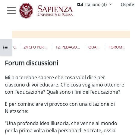
Vai al contenuto principale
Italiano ‎(it)‎
Ospite
Pannello laterale
Apri indice del corso
HOME
CORSI
24 CFU PER L'INSEGNAMENTO
12. PEDAGOGIA SPERIMENTALE
QUANDO E DOVE
FORUM DISCUSSIONI
Forum discussioni
Aggregazione dei criteri
Mi piacerebbe sapere che cosa vuol dire per
ciascuno di voi educare. Che cosa vogliamo ottenere
con l'educazione? Quali sono i fini dell'educazione?
E per cominciare vi provoco con una citazione di
Nietzsche:
"Una profonda idea illusoria, che venne al mondo
per la prima volta nella persona di Socrate, ossia