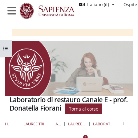
Vai al contenuto principale
Italiano ‎(it)‎
Ospite
Pannello laterale
Apri indice del corso
Laboratorio di restauro Canale E - prof.
Donatella Fiorani
Torna al corso
HOME
CORSI
LAUREE TRIENNALI, MAGISTRALI, A CICLO UNICO
ARCHITETTURA
LAUREE MAGISTRALI A CICLO UNICO
LABORATORIO DI RESTAURO PROF. FIORANI
FORUM