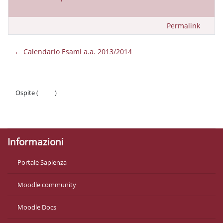
Permalink
← Calendario Esami a.a. 2013/2014
Ospite (
Login
)
Politiche
Ottieni l'app mobile
Informazioni
Portale Sapienza
Moodle community
Moodle Docs