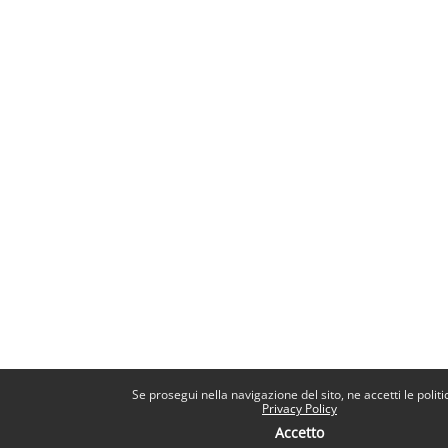
Se prosegui nella navigazione del sito, ne accetti le politi
Privacy Policy
Accetto