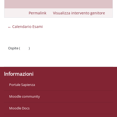
Permalink
Visualizza intervento genitore
← Calendario Esami
Ospite (
Login
)
Politiche
Ottieni l'app mobile
Informazioni
Portale Sapienza
Moodle community
Moodle Docs