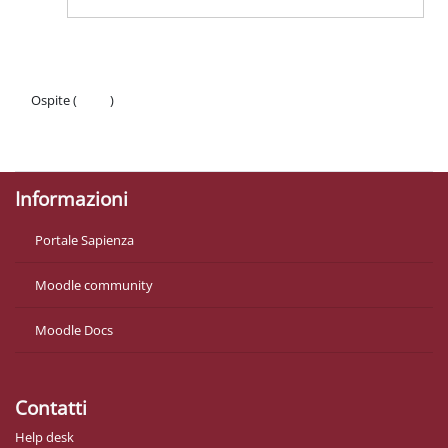
Ospite (
Login
)
Politiche
Ottieni l'app mobile
Informazioni
Portale Sapienza
Moodle community
Moodle Docs
Contatti
Help desk