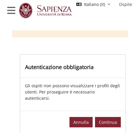
Vai al contenuto principale
Italiano ‎(it)‎
Ospite
Pannello laterale
Autenticazione obbligatoria
Gli ospiti non possono visualizzare i profili degli
utenti. Per proseguire è necessario
autenticarsi.
Annulla
Continua