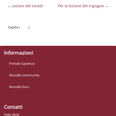
← Lezioni del lunedì
Per la lezione del 4 giugno →
Ospite (
Login
)
Politiche
Ottieni l'app mobile
Informazioni
Portale Sapienza
Moodle community
Moodle Docs
Contatti
Help desk