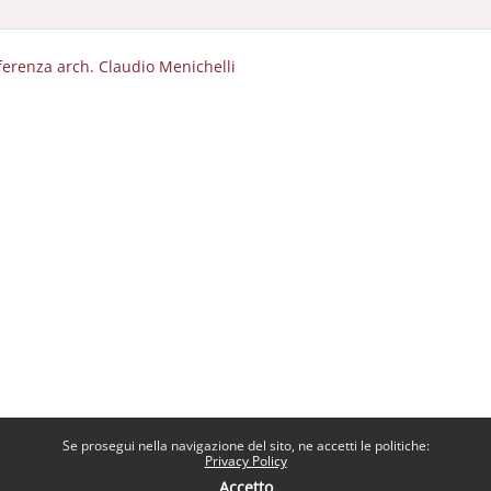
ferenza arch. Claudio Menichelli
Se prosegui nella navigazione del sito, ne accetti le politiche:
Privacy Policy
Accetto