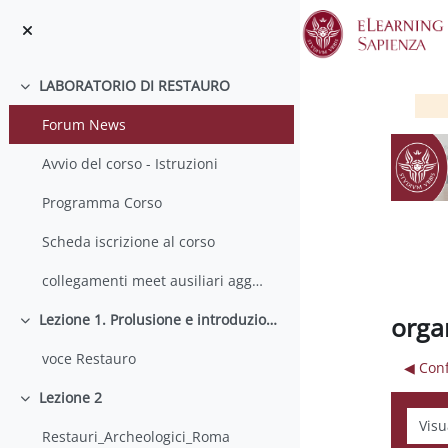
Vai al contenuto principale
LABORATORIO DI RESTAURO
Minimizza
Forum News
Avvio del corso - Istruzioni
Programma Corso
Scheda iscrizione al corso
collegamenti meet ausiliari aggiornati
orga
Lezione 1. Prolusione e introduzione al corso
Minimizza
voce Restauro
◀︎ Con
Lezione 2
Minimizza
Modali
Restauri_Archeologici_Roma