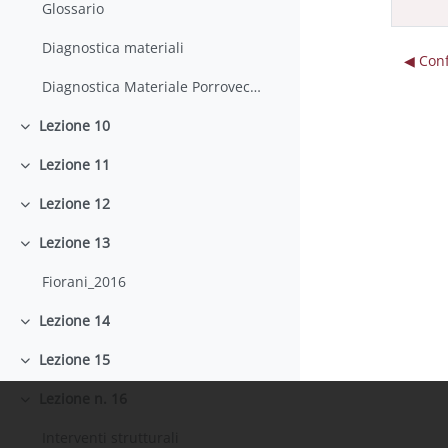
Glossario
Diagnostica materiali
◀︎ Con
Diagnostica Materiale Porrovecchio
Lezione 10
Minimizza
Lezione 11
Minimizza
Lezione 12
Minimizza
Lezione 13
Minimizza
Fiorani_2016
Lezione 14
Minimizza
Lezione 15
Minimizza
Lezione n. 16
Minimizza
Interventi strutturali