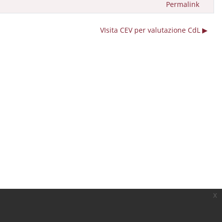
Permalink
VIsita CEV per valutazione CdL ▶︎
x