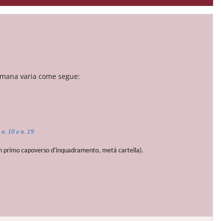
timana varia come segue:
n. 10 e n. 19
 (un primo capoverso d'inquadramento, metà cartella).