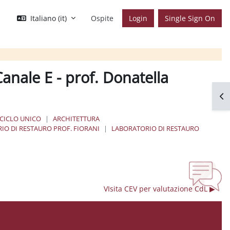
Italiano ‎(it)‎
Ospite
Login
Single Sign On
anale E - prof. Donatella
Apr
 CICLO UNICO
ARCHITETTURA
IO DI RESTAURO PROF. FIORANI
LABORATORIO DI RESTAURO
VIsita CEV per valutazione CdL ▶︎