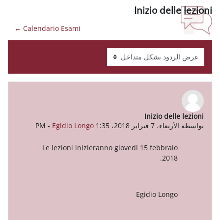
Iniz
Calendario Esami ←
In
-
Egidio Longo
Le lezioni inizieranno giovedì 15 
Egid