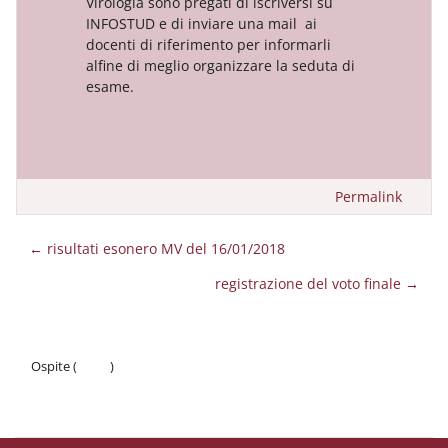
Virologia sono pregati di iscriversi su
INFOSTUD e di inviare una mail ai
docenti di riferimento per informarli
alfine di meglio organizzare la seduta di
esame.
Permalink
← risultati esonero MV del 16/01/2018
registrazione del voto finale →
Ospite (
Login
)
Politiche
Ottieni l'app mobile