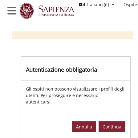
Vai al contenuto principale
Italiano ‎(it)‎
Ospite
Pannello laterale
Autenticazione obbligatoria
Gli ospiti non possono visualizzare i profili degli
utenti. Per proseguire è necessario
autenticarsi.
Annulla
Continua