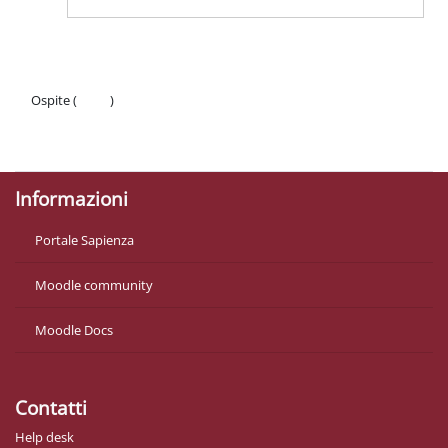
Ospite (
Login
)
Politiche
Ottieni l'app mobile
Informazioni
Portale Sapienza
Moodle community
Moodle Docs
Contatti
Help desk