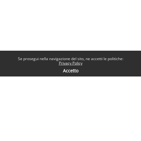
Se prosegui nella navigazione del sito, ne accetti le politiche:
Privacy Policy
Accetto
Contatti
Help desk
Sapienza Università di Roma