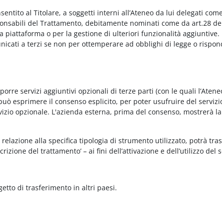
onsentito al Titolare, a soggetti interni all’Ateneo da lui delegati co
Responsabili del Trattamento, debitamente nominati come da art.28 de
piattaforma o per la gestione di ulteriori funzionalità aggiuntive.
municati a terzi se non per ottemperare ad obblighi di legge o rispon
re servizi aggiuntivi opzionali di terze parti (con le quali l’Ateneo
può esprimere il consenso esplicito, per poter usufruire del servizi
ervizio opzionale. L'azienda esterna, prima del consenso, mostrerà la
relazione alla specifica tipologia di strumento utilizzato, potrà tra
rizione del trattamento’ – ai fini dell’attivazione e dell’utilizzo del 
getto di trasferimento in altri paesi.