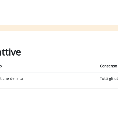
attive
o
Consenso 
itiche del sito
Tutti gli u