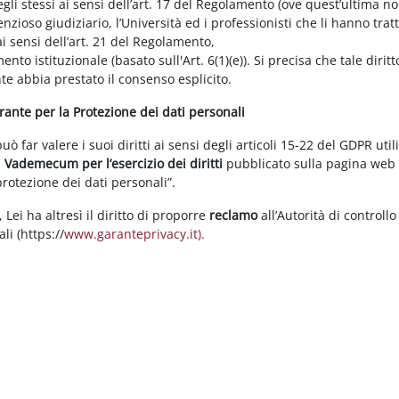
gli stessi ai sensi dell’art. 17 del Regolamento (ove quest’ultima n
enzioso giudiziario, l’Università ed i professionisti che li hanno tratt
i sensi dell’art. 21 del Regolamento,
tamento istituzionale (basato sull'Art. 6(1)(e)). Si precisa che tale di
nte abbia prestato il consenso esplicito.
arante per la Protezione dei dati personali
 far valere i suoi diritti ai sensi degli articoli 15-22 del GDPR util
l
Vademecum per l’esercizio dei diritti
pubblicato sulla pagina we
 protezione dei dati personali”.
Lei ha altresì il diritto di proporre
reclamo
all’Autorità di controllo
li (https://
www.garanteprivacy.it).