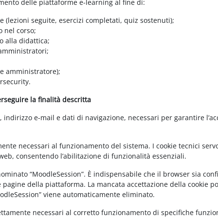
amento delle piattaforme e-learning al fine di:
e (lezioni seguite, esercizi completati, quiz sostenuti);
o nel corso;
 alla didattica;
 amministratori;
 e amministratore);
rsecurity.
seguire la finalità descritta
ndirizzo e-mail e dati di navigazione, necessari per garantire l’ac
mente necessari al funzionamento del sistema. I cookie tecnici servo
eb, consentendo l’abilitazione di funzionalità essenziali.
enominato “MoodleSession”. È indispensabile che il browser sia confi
e pagine della piattaforma. La mancata accettazione della cookie poli
MoodleSession” viene automaticamente eliminato.
rettamente necessari al corretto funzionamento di specifiche funziona