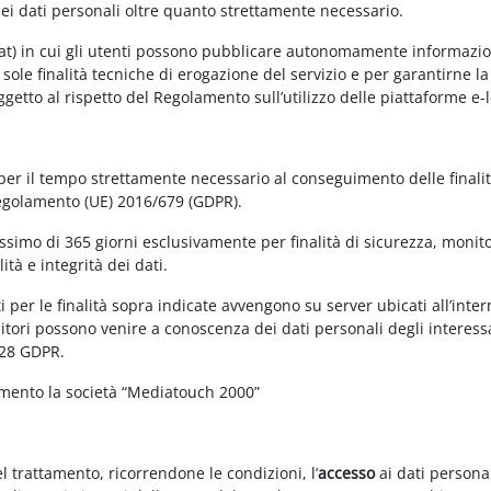
dei dati personali oltre quanto strettamente necessario.
at) in cui gli utenti possono pubblicare autonomamente informazioni 
e sole finalità tecniche di erogazione del servizio e per garantirne 
 soggetto al rispetto del Regolamento sull’utilizzo delle piattaforme 
 per il tempo strettamente necessario al conseguimento delle finalit
Regolamento (UE) 2016/679 (GDPR).
simo di 365 giorni esclusivamente per finalità di sicurezza, monitor
tà e integrità dei dati.
 per le finalità sopra indicate avvengono su server ubicati all’interno
nitori possono venire a conoscenza dei dati personali degli interessa
 28 GDPR.
amento la società “Mediatouch 2000”
el trattamento, ricorrendone le condizioni, l’
accesso
ai dati personal