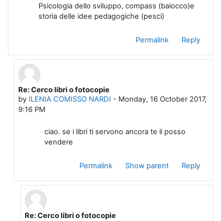
Psicologia dello sviluppo, compass (baiocco)e
storia delle idee pedagogiche (pesci)
Permalink
Reply
Re: Cerco libri o fotocopie
In reply to SANDY CIARALLI
by
ILENIA COMISSO NARDI
-
Monday, 16 October 2017,
9:16 PM
ciao. se i libri ti servono ancora te li posso
vendere
Permalink
Show parent
Reply
Re: Cerco libri o fotocopie
In reply to ILENIA COMISSO NARDI