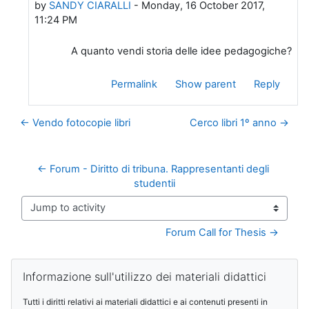
by
SANDY CIARALLI
-
Monday, 16 October 2017,
11:24 PM
A quanto vendi storia delle idee pedagogiche?
Permalink
Show parent
Reply
← Vendo fotocopie libri
Cerco libri 1º anno →
← Forum - Diritto di tribuna. Rappresentanti degli 
studentii
Jump to activity
Forum Call for Thesis →
Blocks
Skip Informazione sull'utilizzo dei materiali didattici
Informazione sull'utilizzo dei materiali didattici
Tutti i diritti relativi ai materiali didattici e ai contenuti presenti in