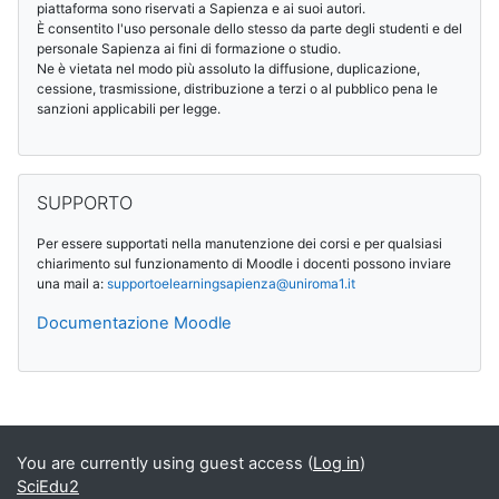
piattaforma sono riservati a Sapienza e ai suoi autori.
È consentito l'uso personale dello stesso da parte degli studenti e del
personale Sapienza ai fini di formazione o studio.
Ne è vietata nel modo più assoluto la diffusione, duplicazione,
cessione, trasmissione, distribuzione a terzi o al pubblico pena le
sanzioni applicabili per legge.
Skip SUPPORTO
SUPPORTO
Per essere supportati nella manutenzione dei corsi e per qualsiasi
chiarimento sul funzionamento di Moodle i docenti possono inviare
una mail a:
supportoelearningsapienza@
uniroma1.it
Documentazione Moodle
Supplementary blocks
You are currently using guest access (
Log in
)
SciEdu2