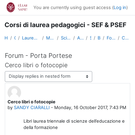
Skip to main content
You are currently using guest access (
Log in
)
Corsi di laurea pedagogici - SEF & PSEF
Home
Courses
Lauree triennali, magistrali, a ciclo unico
Medicina e Psicologia
Scienze dell'Educazione
Altri insegnamenti
SciEdu2
Benvenuti!
Forum - Porta Portese
Cerco libri o fotocopie
Forum - Porta Portese
Cerco libri o fotocopie
Display mode
Cerco libri o fotocopie
Number of replies: 2
by
SANDY CIARALLI
-
Monday, 16 October 2017, 7:43 PM
Libri laurea triennale di scienze dell’educazione e
della formazione