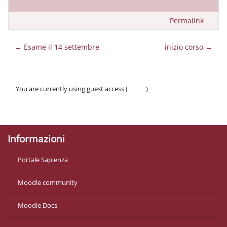
Permalink
← Esame il 14 settembre
inizio corso →
You are currently using guest access (
Log in
)
Policies
Get the mobile app
Informazioni
Portale Sapienza
Moodle community
Moodle Docs