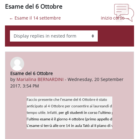
Esame del 6 Ottobre
← Esame il 14 settembre
inizio corso →
Display mode
Esame del 6 Ottobre
Number of replies: 0
by
Marialina BERNARDINI
-
Wednesday, 20 September
2017, 3:54 PM
Faccio presente che l'esame del 6 Ottobre è stato

anticipato al 4 Ottobre per consentire ai laureandi di effettuare l'esa
tempo utile. Infatti, 
per gli studenti in corso l'ultimo giorno utile per 
l'ultimo esame è il giorno 4 ottobre (primo appello di laurea il 24 otto
L'esame si terrà alle ore 14 in aula Tatò al II piano di via dei Sardi 70.