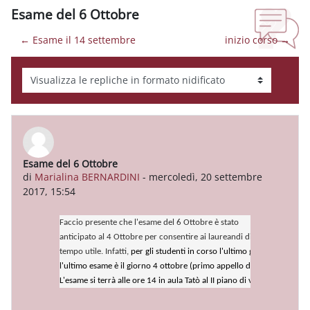
Esame del 6 Ottobre
← Esame il 14 settembre
inizio corso →
Modalità visualizzazione
Esame del 6 Ottobre
Numero di risposte: 0
di
Marialina BERNARDINI
-
mercoledì, 20 settembre
2017, 15:54
Faccio presente che l'esame del 6 Ottobre è stato

anticipato al 4 Ottobre per consentire ai laureandi di effettuare l'esa
tempo utile. Infatti, 
per gli studenti in corso l'ultimo giorno utile per 
l'ultimo esame è il giorno 4 ottobre (primo appello di laurea il 24 otto
L'esame si terrà alle ore 14 in aula Tatò al II piano di via dei Sardi 70.