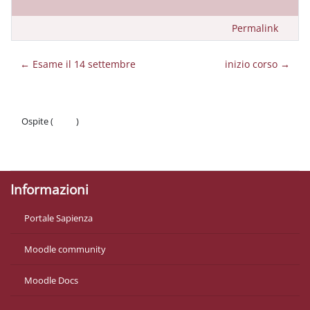
Permalink
← Esame il 14 settembre
inizio corso →
Ospite (
Login
)
Politiche
Ottieni l'app mobile
Informazioni
Portale Sapienza
Moodle community
Moodle Docs