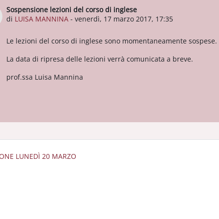
Sospensione lezioni del corso di inglese
Numero di risposte: 0
di
LUISA MANNINA
-
venerdì, 17 marzo 2017, 17:35
Le lezioni del corso di inglese sono momentaneamente sospese.
La data di ripresa delle lezioni verrà comunicata a breve.
prof.ssa Luisa Mannina
ZIONE LUNEDÌ 20 MARZO