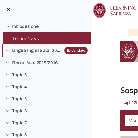
Vai al contenuto principale
Introduzione
Minimizza
Forum News
Lingua Inglese a.a. 2016-2017
Evidenziato
Minimizza
Fino all'a.a. 2015/2016
Minimizza
Topic 3
Minimizza
Topic 4
Sosp
Minimizza
Topic 5
Minimizza
◀︎ LE
Topic 6
Minimizza
Modali
Topic 7
Minimizza
Topic 8
Minimizza