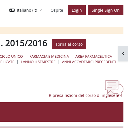
Italiano ‎(it)‎
Ospite
Login
Single Sign On
.a. 2015/2016
Torna al corso
Apr
 CICLO UNICO
FARMACIA E MEDICINA
AREA FARMACEUTICA
PLICATE
I ANNO II SEMESTRE
ANNI ACCADEMICI PRECEDENTI
Ripresa lezioni del corso di inglese ▶︎