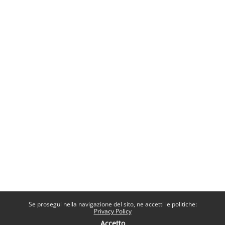
Se prosegui nella navigazione del sito, ne accetti le politiche:
Privacy Policy
Accetto