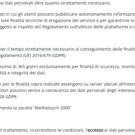
dei dati personali oltre quanto strettamente necessario.
at) in cui gli utenti possono pubblicare autonomamente informazioni 
e sole finalità tecniche di erogazione del servizio e per garantirne 
 soggetto al rispetto del Regolamento sull’utilizzo delle piattaforme 
 per il tempo strettamente necessario al conseguimento delle finalit
Regolamento (UE) 2016/679 (GDPR).
simo di 365 giorni esclusivamente per finalità di sicurezza, monitor
tà e integrità dei dati.
 per le finalità sopra indicate avvengono su server ubicati all’interno
nitori possono venire a conoscenza dei dati personali degli interessa
 28 GDPR.
amento la società “Mediatouch 2000”
el trattamento, ricorrendone le condizioni, l’
accesso
ai dati personal