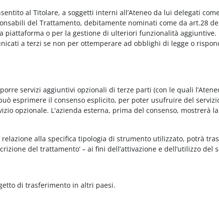
onsentito al Titolare, a soggetti interni all’Ateneo da lui delegati co
Responsabili del Trattamento, debitamente nominati come da art.28 de
piattaforma o per la gestione di ulteriori funzionalità aggiuntive.
municati a terzi se non per ottemperare ad obblighi di legge o rispon
re servizi aggiuntivi opzionali di terze parti (con le quali l’Ateneo
può esprimere il consenso esplicito, per poter usufruire del servizi
ervizio opzionale. L'azienda esterna, prima del consenso, mostrerà la
relazione alla specifica tipologia di strumento utilizzato, potrà tra
rizione del trattamento’ – ai fini dell’attivazione e dell’utilizzo del 
getto di trasferimento in altri paesi.