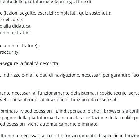
amento delle piattaforme e-learning al fine di:
e (lezioni seguite, esercizi completati, quiz sostenuti);
o nel corso;
 alla didattica;
 amministratori;
 e amministratore);
rsecurity.
seguire la finalità descritta
ndirizzo e-mail e dati di navigazione, necessari per garantire l’ac
mente necessari al funzionamento del sistema. I cookie tecnici servo
eb, consentendo l’abilitazione di funzionalità essenziali.
enominato “MoodleSession”. È indispensabile che il browser sia confi
e pagine della piattaforma. La mancata accettazione della cookie poli
MoodleSession” viene automaticamente eliminato.
rettamente necessari al corretto funzionamento di specifiche funziona