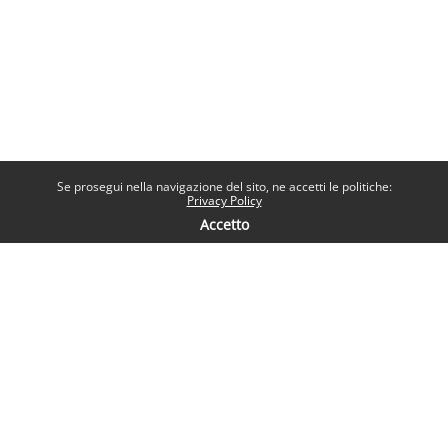
Se prosegui nella navigazione del sito, ne accetti le politiche:
Privacy Policy
Accetto
Contatti
Help desk
Sapienza Università di Roma