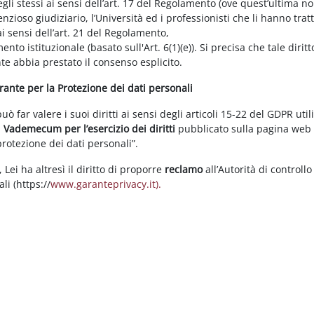
gli stessi ai sensi dell’art. 17 del Regolamento (ove quest’ultima n
enzioso giudiziario, l’Università ed i professionisti che li hanno tratt
i sensi dell’art. 21 del Regolamento,
tamento istituzionale (basato sull'Art. 6(1)(e)). Si precisa che tale di
nte abbia prestato il consenso esplicito.
arante per la Protezione dei dati personali
 far valere i suoi diritti ai sensi degli articoli 15-22 del GDPR util
l
Vademecum per l’esercizio dei diritti
pubblicato sulla pagina we
 protezione dei dati personali”.
Lei ha altresì il diritto di proporre
reclamo
all’Autorità di controllo
li (https://
www.garanteprivacy.it).