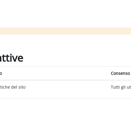
attive
o
Consenso 
itiche del sito
Tutti gli u