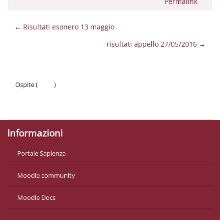
Permalink
← Risultati esonero 13 maggio
risultati appello 27/05/2016 →
Ospite (
Login
)
Politiche
Ottieni l'app mobile
Informazioni
Portale Sapienza
Moodle community
Moodle Docs