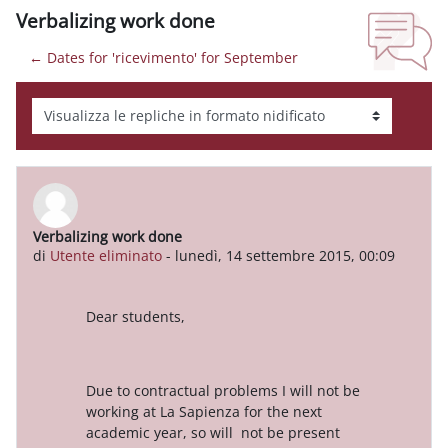
Verbalizing work done
← Dates for 'ricevimento' for September
Modalità visualizzazione
Verbalizing work done
Numero di risposte: 0
di
Utente eliminato
-
lunedì, 14 settembre 2015, 00:09
Dear students,
Due to contractual problems I will not be
working at La Sapienza for the next
academic year, so will not be present