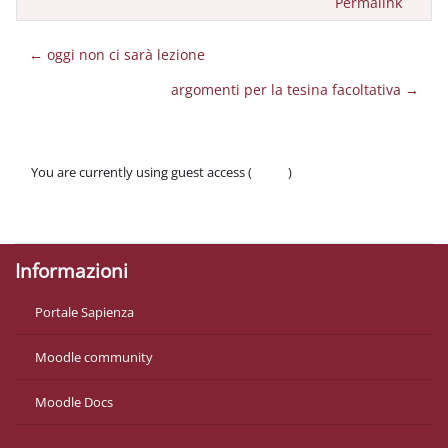
Permalink
← oggi non ci sarà lezione
argomenti per la tesina facoltativa →
You are currently using guest access (
Log in
)
Policies
Get the mobile app
Informazioni
Portale Sapienza
Moodle community
Moodle Docs