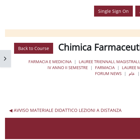
Single Sign On
Chimica Farmaceutic
Back to Course
فتح 
FARMACIA E MEDICINA
LAUREE TRIENNALI, MAGISTRALI
IV ANNO II SEMESTRE
FARMACIA
LAUREE M
عام
FORUM NEWS
AVVISO MATERIALE DIDATTICO LEZIONI A DISTANZA ◀︎