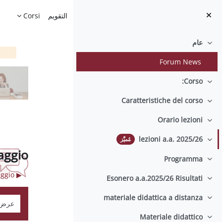
خطى إلى المحتوى الرئيسي
الصفحة الرئيسية
التقويم
Corsi
عام
طي
Forum News
Corso:
طي
Caratteristiche del corso
طي
Orario lezioni
طي
lezioni a.a. 2025/26
مُميَّز
طي
aggio
Programma
طي
▶︎ lezione 12 maggio
Esonero a.a.2025/26 Risultati
طي
materiale didattica a distanza
نمط ال
طي
Materiale didattico
طي