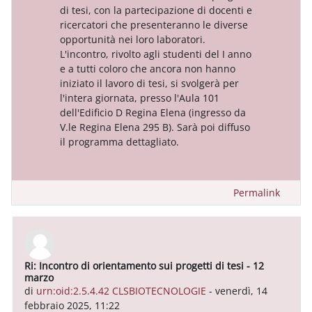
di tesi, con la partecipazione di docenti e
ricercatori che presenteranno le diverse
opportunità nei loro laboratori.
L'incontro, rivolto agli studenti del I anno
e a tutti coloro che ancora non hanno
iniziato il lavoro di tesi, si svolgerà per
l'intera giornata, presso l'Aula 101
dell'Edificio D Regina Elena (ingresso da
V.le Regina Elena 295 B). Sarà poi diffuso
il programma dettagliato.
Permalink
Ri: Incontro di orientamento sui progetti di tesi - 12
In riposta a urn:oid:2.5.4.42 CLSBIOTECNOLOGIE
marzo
di
urn:oid:2.5.4.42 CLSBIOTECNOLOGIE
-
venerdì, 14
febbraio 2025, 11:22