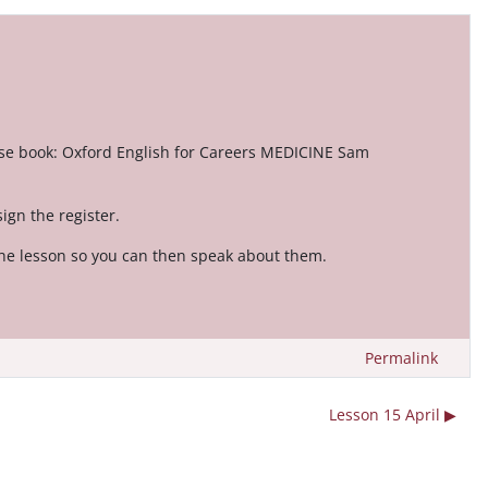
rse book: Oxford English for Careers MEDICINE Sam
ign the register.
the lesson so you can then speak about them.
Permalink
Lesson 15 April ▶︎