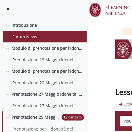
Vai al contenuto principale
Introduzione
Minimizza
Forum News
Modulo di prenotazione per l'Idoneità del 13 Maggio
Minimizza
Prenotazione 13 Maggio Idoneità inglese I
Modulo di prenotazione per l'idoneità del 20 Maggio
Minimizza
Prenotazione 20 Maggio Idoneità inglese I
Less
Prenotazione 27 Maggio Idoneità inglese I
Minimizza
◀︎ Les
Prenotazione 27 Maggio Idoneità Inglese I
Prenotazione 29 Maggio Idoneità inglese I
Evidenziato
Modali
Minimizza
Prenotazione per l'Idoneità del 29 Maggio