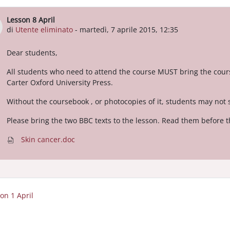
Lesson 8 April
Numero di risposte: 0
di
Utente eliminato
-
martedì, 7 aprile 2015, 12:35
Dear students,
All students who need to attend the course MUST bring the cou
Carter Oxford University Press.
Without the coursebook , or photocopies of it, students may not s
Please bring the two BBC texts to the lesson. Read them before 
Skin cancer.doc
son 1 April