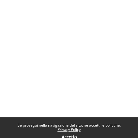
Se prosegui nella navigazione del sito, ne accetti le politiche:
Privacy Policy
Accetto