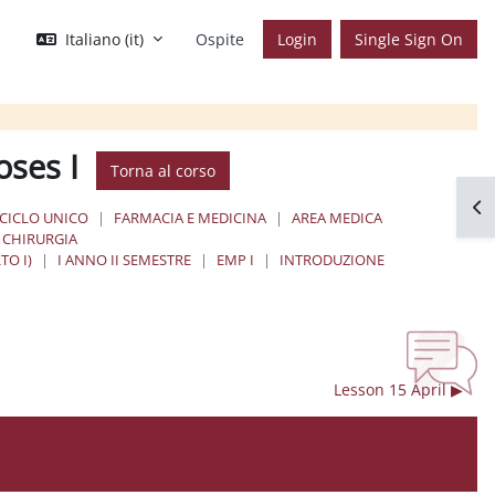
Italiano ‎(it)‎
Ospite
Login
Single Sign On
oses I
Torna al corso
Apr
 CICLO UNICO
FARMACIA E MEDICINA
AREA MEDICA
E CHIRURGIA
TO I)
I ANNO II SEMESTRE
EMP I
INTRODUZIONE
Lesson 15 April ▶︎