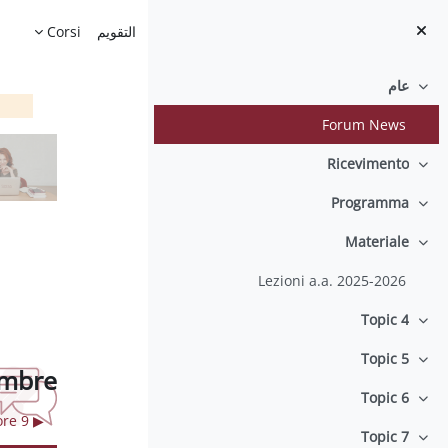
خطى إلى المحتوى الرئيسي
الصفحة الرئيسية
التقويم
Corsi
عام
طي
Forum News
Ricevimento
طي
Programma
طي
Materiale
طي
Lezioni a.a. 2025-2026
Topic 4
طي
Topic 5
طي
embre
Topic 6
طي
▶︎ esame Immunologia 24 Febbraio ore 9
Topic 7
طي