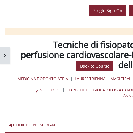
Single Sign On
Tecniche di fisiopato
perfusione cardiovascolare-B
فتح 
del
Back to Course
MEDICINA E ODONTOIATRIA
LAUREE TRIENNALI, MAGISTRALI
TECNICHE DI FISIOPATOLOGIA CAR
TFCPC
عام
ANNU
CODICE OPIS SORIANI ◀︎