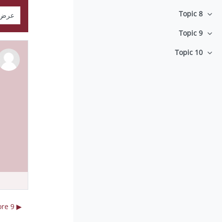
نمط ال
Topic 8
طي
Topic 9
طي
Topic 10
طي
▶︎ esame Immunologia 24 Febbraio ore 9