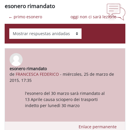
esonero rimandato
← primo esonero
oggi non ci sarà lezione →
Mostrar modo
esonero rimandato
Número de respuestas: 0
de
FRANCESCA FEDERICO
-
miércoles, 25 de marzo de
2015, 17:35
l'esonero del 30 marzo sarà rimandato al
13 Aprile causa sciopero dei trasporti
indetto per lunedì 30 marzo
Enlace permanente