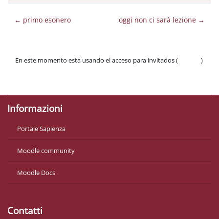
← primo esonero
oggi non ci sarà lezione →
En este momento está usando el acceso para invitados (
Acceder
)
Políticas
Descargar la app para dispositivos móviles
Informazioni
Portale Sapienza
Moodle community
Moodle Docs
Contatti