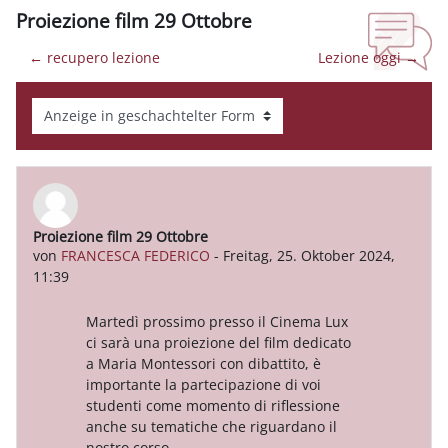
Proiezione film 29 Ottobre
← recupero lezione
Lezione oggi →
Anzeigemodus
Proiezione film 29 Ottobre
Anzahl Antworten: 0
von
FRANCESCA FEDERICO
-
Freitag, 25. Oktober 2024,
11:39
Martedì prossimo presso il Cinema Lux
ci sarà una proiezione del film dedicato
a Maria Montessori con dibattito, è
importante la partecipazione di voi
studenti come momento di riflessione
anche su tematiche che riguardano il
nostro corso.