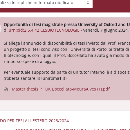
tà visualizzazione
Opportunità di tesi magistrale presso University of Oxford and Un
Numero di risposte: 0
di
urn:oid:2.5.4.42 CLSBIOTECNOLOGIE
-
venerdì, 7 giugno 2024,
Si allega l'annuncio di disponibilità di tesi inviato dal Prof. Fran
un progetto di tesi condiviso con l'Università di Porto. Si tratta
Biotecnologie, con i quali il Prof. Boccellato ha avuto già modo d
rimborso spese di alloggio.
Per eventuale supporto da parte di un tutor interno, è a disposiz
(roberta.santarelli@uniroma1.it).
Master thesis PT UK Boccellato-MouraAlves (1).pdf
NDO PER TESI ALL'ESTERO 2023/2024