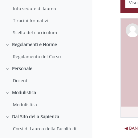
Modali
Info sedute di laurea
Tirocini formativi
Scelta del curriculum
Regolamenti e Norme
Minimizza
Regolamento del Corso
Personale
Minimizza
Docenti
Modulistica
Minimizza
Modulistica
Dal Sito della Sapienza
Minimizza
◀︎ BA
Corsi di Laurea della Facoltà di Farmacia e Medicina