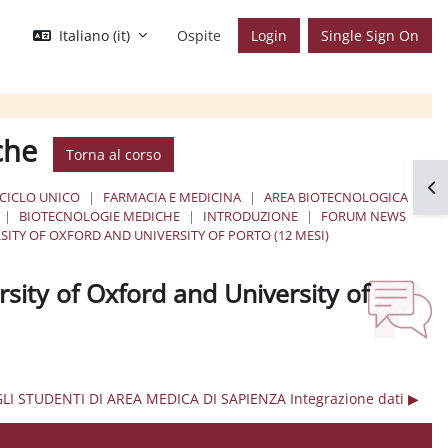
Italiano ‎(it)‎
Ospite
Login
Single Sign On
che
Torna al corso
Apr
 CICLO UNICO
FARMACIA E MEDICINA
AREA BIOTECNOLOGICA
BIOTECNOLOGIE MEDICHE
INTRODUZIONE
FORUM NEWS
SITY OF OXFORD AND UNIVERSITY OF PORTO (12 MESI)
rsity of Oxford and University of
STUDENTI DI AREA MEDICA DI SAPIENZA Integrazione dati ▶︎