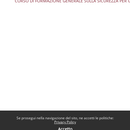
CORSO DI FORMAZIONE GENERALE SULLA SICUREZZA PER GLI 
Se prosegui nella navigazione del sito, ne accetti le politiche:
Privacy Policy
Accetto