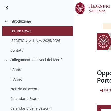
Vai al contenuto principale
Introduzione
Minimizza
Forum News
ISCRIZIONI ALL'A.A. 2025/2026
Contatti
Collegamenti alle voci dei Menù
Minimizza
I Anno
Oppo
Port
II Anno
Notizie ed eventi
◀︎ BA
Calendario Esami
Calendario delle Lezioni