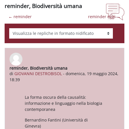
reminder, Biodiversità umana
← reminder
reminder oggi →
Modalità visualizzazione
reminder, Biodiversità umana
Numero di risposte: 0
di
GIOVANNI DESTROBISOL
-
domenica, 19 maggio 2024,
18:39
La forma oscura della causalità:
informazione e linguaggio nella biologia
contemporanea
Bernardino Fantini (Università di
Ginevra)