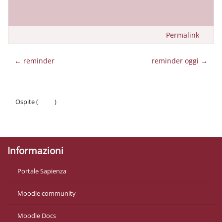
Permalink
← reminder
reminder oggi →
Ospite (
Login
)
Politiche
Ottieni l'app mobile
Informazioni
Portale Sapienza
Moodle community
Moodle Docs