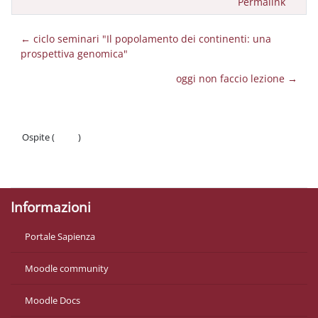
Permalink
← ciclo seminari "Il popolamento dei continenti: una
prospettiva genomica"
oggi non faccio lezione →
Ospite (
Login
)
Politiche
Ottieni l'app mobile
Informazioni
Portale Sapienza
Moodle community
Moodle Docs