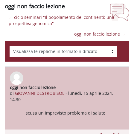
oggi non faccio lezione
← ciclo seminari "Il popolamento dei continenti: una
prospettiva genomica"
oggi non faccio lezione →
Modalità visualizzazione
oggi non faccio lezione
Numero di risposte: 0
di
GIOVANNI DESTROBISOL
-
lunedì, 15 aprile 2024,
14:30
scusa un imprevisto problema di salute