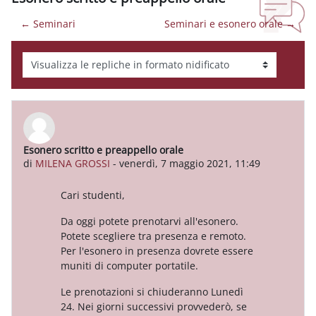
← Seminari
Seminari e esonero orale →
Modalità visualizzazione
Esonero scritto e preappello orale
Numero di risposte: 0
di
MILENA GROSSI
-
venerdì, 7 maggio 2021, 11:49
Cari studenti,
Da oggi potete prenotarvi all'esonero.
Potete scegliere tra presenza e remoto.
Per l'esonero in presenza dovrete essere
muniti di computer portatile.
Le prenotazioni si chiuderanno Lunedì
24. Nei giorni successivi provvederò, se