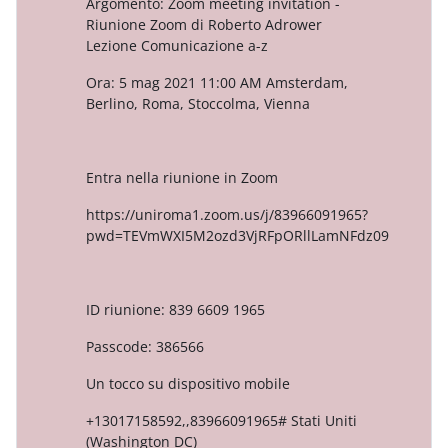
Argomento: Zoom meeting invitation -
Riunione Zoom di Roberto Adrower
Lezione Comunicazione a-z
Ora: 5 mag 2021 11:00 AM Amsterdam,
Berlino, Roma, Stoccolma, Vienna
Entra nella riunione in Zoom
https://uniroma1.zoom.us/j/83966091965?
pwd=TEVmWXI5M2ozd3VjRFpORllLamNFdz09
ID riunione: 839 6609 1965
Passcode: 386566
Un tocco su dispositivo mobile
+13017158592,,83966091965# Stati Uniti
(Washington DC)