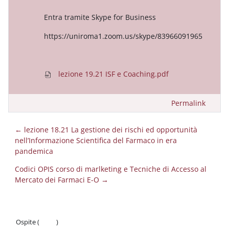
Entra tramite Skype for Business
https://uniroma1.zoom.us/skype/83966091965
lezione 19.21 ISF e Coaching.pdf
Permalink
← lezione 18.21 La gestione dei rischi ed opportunità
nell’Informazione Scientifica del Farmaco in era
pandemica
Codici OPIS corso di marlketing e Tecniche di Accesso al
Mercato dei Farmaci E-O →
Ospite (
Login
)