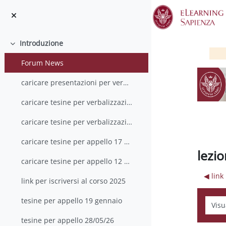
Vai al contenuto principale
Introduzione
Minimizza
Forum News
caricare presentazioni per verbalizzazione 13 luglio
caricare tesine per verbalizzazione 13 luglio
caricare tesine per verbalizzazione 20 settembre
caricare tesine per appello 17 Dicembre 2024
lezio
caricare tesine per appello 12 Febbraio 2025
◀︎ link
link per iscriversi al corso 2025
tesine per appello 19 gennaio
Modali
tesine per appello 28/05/26