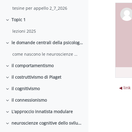
tesine per appello 2_7_2026
Topic 1
Minimizza
lezioni 2025
le domande centrali della psicologia dello sviluppo cognitivo
Minimizza
come nascono le neuroscienze cognitive dello sviluppo
il comportamentismo
Minimizza
il costruttivismo di Piaget
Minimizza
◀︎ link
il cognitivismo
Minimizza
il connessionismo
Minimizza
L'approccio innatista modulare
Minimizza
neuroscienze cognitive dello sviluppo
Minimizza