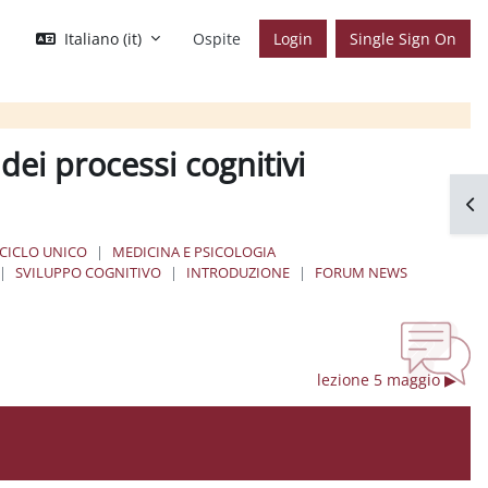
Italiano ‎(it)‎
Ospite
Login
Single Sign On
dei processi cognitivi
Apr
 CICLO UNICO
MEDICINA E PSICOLOGIA
SVILUPPO COGNITIVO
INTRODUZIONE
FORUM NEWS
lezione 5 maggio ▶︎