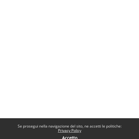
Se prosegui nella navigazione del sito, ne accetti le politiche:
Privacy Policy
Accetto