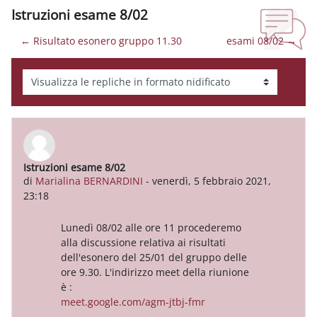
Istruzioni esame 8/02
← Risultato esonero gruppo 11.30
esami 08/02 →
Modalità visualizzazione
Istruzioni esame 8/02
Numero di risposte: 0
di
Marialina BERNARDINI
-
venerdì, 5 febbraio 2021,
23:18
Lunedì 08/02 alle ore 11 procederemo
alla discussione relativa ai risultati
dell'esonero del 25/01 del gruppo delle
ore 9.30. L'indirizzo meet della riunione
è :
meet.google.com/agm-jtbj-fmr