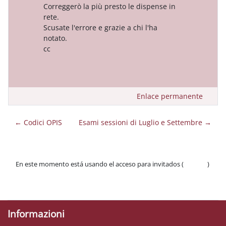
Correggerò la più presto le dispense in
rete.
Scusate l'errore e grazie a chi l'ha
notato.
cc
Enlace permanente
← Codici OPIS
Esami sessioni di Luglio e Settembre →
En este momento está usando el acceso para invitados (
Acceder
)
Políticas
Descargar la app para dispositivos móviles
Informazioni