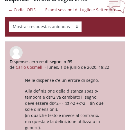
← Codici OPIS
Esami sessioni di Luglio e Settembre →
Mostrar modo
Dispense - errore di segno in RS
Número de respuestas: 0
de
Carlo Cosmelli
-
lunes, 1 de junio de 2020, 18:22
Nelle dispense c'è un errore di segno.
Alla definizione della distanza spazio-
temporale ds^2 va cambiato il segno:
deve essere ds^2= - (ct)^2 +x^2 (in due
sole dimensioni).
(in qualche testo è invece al contrario,
ma questa è la definizione utilizzata in
genere).