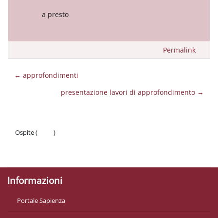
a presto
Permalink
← approfondimenti
presentazione lavori di approfondimento →
Ospite (
Login
)
Politiche
Ottieni l'app mobile
Informazioni
Portale Sapienza