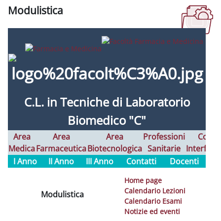
Modulistica
Aggregazione dei criteri
C.L. in
Tecniche di Laboratorio
Biomedico "C"
Area
Area
Area
Professioni
Corsi
Medica
Farmaceutica
Biotecnologica
Sanitarie
Interfaco
I Anno
II Anno
III Anno
Contatti
Docenti
Home page
Calendario Lezioni
Modulistica
Calendario Esami
Notizie ed eventi