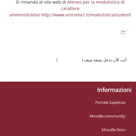
Si rimanda al sito web di
Ateneo per la
carattere
amministrativo http://www.uniroma1.it/m
 ضيف (
تسجيل الدخول
)
وّال
Mo