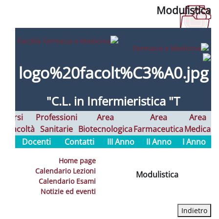
C.L. in Infermieristi
Alta
Corsi
Professioni
Area
Formazione
Interfacoltà
Sanitarie
Biotecnologica
Farm
Docenti
Contatti
III Anno
I
Home page
Calendario Lezioni
Modu
Calendario Esami
Notizie ed eventi