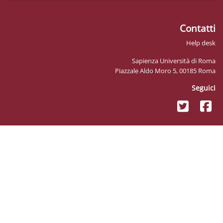
Sapienz
Piazzale Ald