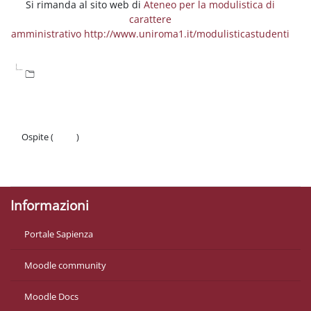
Si rimanda al sito web di
Ateneo per la modulistica di
carattere
amministrativo http://www.uniroma1.it/modulisticastudenti
Ospite (
Login
)
Politiche
Ottieni l'app mobile
Informazioni
Portale Sapienza
Moodle community
Moodle Docs