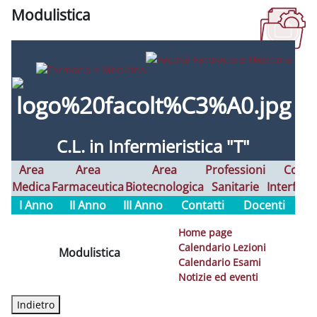
Modulistica
Aggregazione dei criteri
C.L. in Infermieristica "T"
Area
Area
Area
Professioni
Corsi
Medica
Farmaceutica
Biotecnologica
Sanitarie
Interfaco
I Anno
II Anno
III Anno
Contatti
Docenti
Home page
Calendario Lezioni
Modulistica
Calendario Esami
Notizie ed eventi