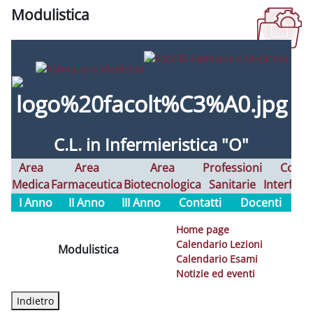
Modulistica
Completion requirements
C.L. in Infermieristica "O"
Area
Area
Area
Professioni
Corsi
Medica
Farmaceutica
Biotecnologica
Sanitarie
Interfaco
I Anno
II Anno
III Anno
Contatti
Docenti
Home page
Calendario Lezioni
Modulistica
Calendario Esami
Notizie ed eventi