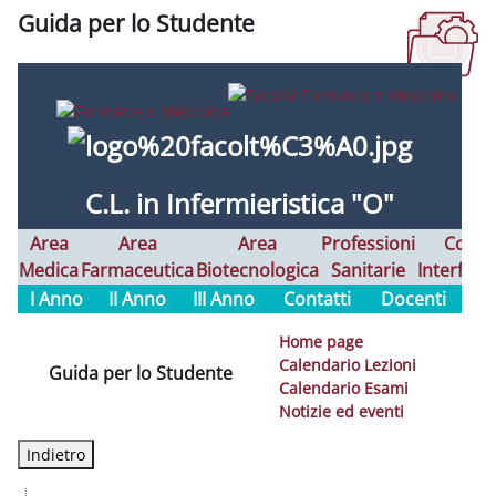
Guida per lo Studente
Aggregazione dei criteri
C.L. in Infermieristica "O
"
Area
Area
Area
Professioni
Corsi
Medica
Farmaceutica
Biotecnologica
Sanitarie
Interfaco
I Anno
II Anno
III Anno
Contatti
Docenti
Home page
Calendario Lezioni
Guida per lo Studente
Calendario Esami
Notizie ed eventi