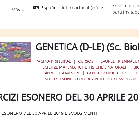
En este mom
Español - Internacional ‎(es)‎
Más
para invitad
GENETICA (D-LE) (Sc. Bi
PÁGINA PRINCIPAL
CURSOS
LAUREE TRIENNALI, 
SCIENZE MATEMATICHE, FISICHE E NATURALI
BI
I ANNO II SEMESTRE
GENET_SCBIOL_CENCI
E
ESERCIZI ESONERO DEL 30 APRILE 2019 E SVOLGIME
RCIZI ESONERO DEL 30 APRILE 2
os de finalización
I ESONERO DEL 30 APRILE 2019 E SVOLGIMENTI