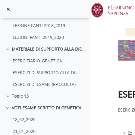
LEZIONI CENCI 2018_2019
Salta al contenido principal
LEZIONI FANTI 2017_2018
LEZIONE FANTI 2018_2019
LEZIONI FANTI 2019_2020
MATERIALE DI SUPPORTO ALLA DIDATTICA
Colapsar
ESERCIZIARIO_GENETICA
ESERCIZI DI SUPPORTO ALLA DIDATTICA
ESERCIZI DI ESAME (RACCOLTA)
ESE
Topic 13
Colapsar
Requisit
VOTI ESAME SCRITTO DI GENETICA
ESERCIZ
Colapsar
18_02_2020
21_01_2020