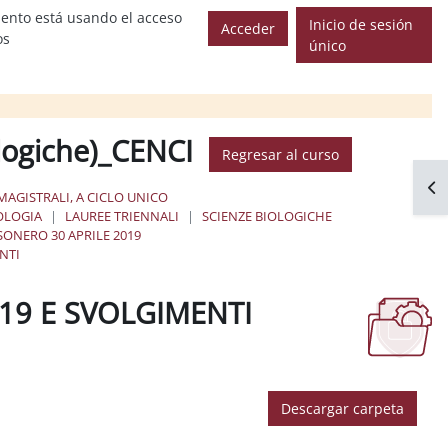
ento está usando el acceso
Inicio de sesión
Acceder
os
único
ologiche)_CENCI
Regresar al curso
Abr
MAGISTRALI, A CICLO UNICO
OLOGIA
LAUREE TRIENNALI
SCIENZE BIOLOGICHE
SONERO 30 APRILE 2019
NTI
019 E SVOLGIMENTI
Descargar carpeta