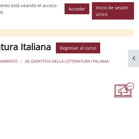
ento está usando el acceso
Inicio de sesión
Acceder
os
único
atura Italiana
Regresar al curso
Abr
GNAMENTO
28. DIDATTICA DELLA LETTERATURA ITALIANA