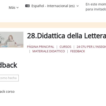
En este mom
Español - Internacional ‎(es)‎
Más
para invitad
28.Didattica della Letter
PÁGINA PRINCIPAL
CURSOS
24 CFU PER L'INSE
MATERIALE DIDATTICO
FEEDBACK
dback
os de finalización
 como hecha
ack corso