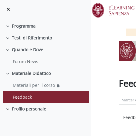
Salta al contenido principal
Programma
Colapsar
Testi di Riferimento
Colapsar
Quando e Dove
Colapsar
Forum News
Materiale Didattico
Colapsar
Fee
Materiali per il corso
Requisit
Feedback
Marcar
Profilo personale
Colapsar
Feedb