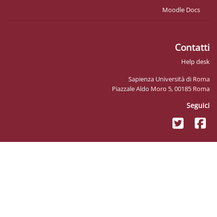
Sapienz
Piazzale Ald