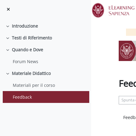
Vai al contenuto principale
Introduzione
Minimizza
Testi di Riferimento
Minimizza
Quando e Dove
Minimizza
Forum News
Materiale Didattico
Minimizza
Fee
Materiali per il corso
Aggregaz
Feedback
Spunta
Feedb