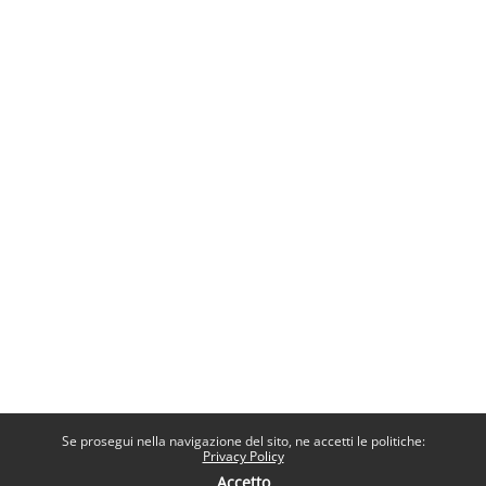
Se prosegui nella navigazione del sito, ne accetti le politiche:
Privacy Policy
Accetto