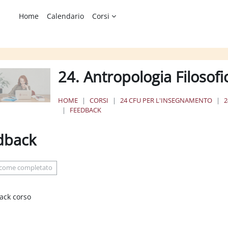
Home
Calendario
Corsi
24. Antropologia Filosof
HOME
CORSI
24 CFU PER L'INSEGNAMENTO
2
FEEDBACK
dback
ione dei criteri
 come completato
ack corso